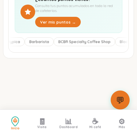
Consulta tus puntos acumulados en toda la red
de cafeterías.
Ver mis puntos →
Atypica
Barbarista
BCBR Specialty Coffee Shop
Black Rav
💬
🧾
📊
☕
⚙️
Visita
Dashboard
Mi café
Más
Inicio